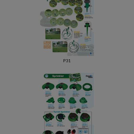
Tropfschlauch
Gartenschlauch
Messingdüse
Messing-Schlauchverbinder
Kühlnebel-Kit
P31
Lüfter-Kühlnebel-Kit
Gewächshaus-Luftbefeuchter-Pflanzenbefeuchtungsset
Persönlicher flexibler Nebelständer
Freiwinkel-Mini-Sprinkler-Kit
Micro Soaker Kit
Mini-Tropfer- und Sprinkler-Set