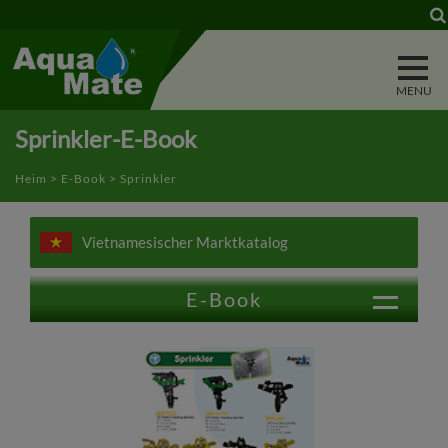
Cookie-Einstellungen
Sprinkler-E-Book
Heim
>
E-Book
> Sprinkler
Vietnamesischer Marktkatalog
E-Book
Abzugsdüse
Wasserstab
Hochdruckreiniger