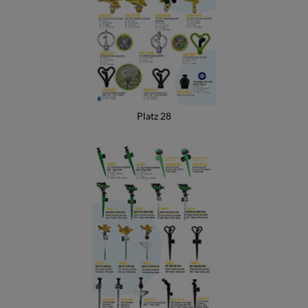
Schaumdüse
Insektenfallen in Flaschen
Automatischer Trinkbrunnen
Gartenzubehör
Platz 28
Gartengeräte
Kunststoffsprinkler
Messingsprinkler
Sprinkler
Stativregner
Mikrosprinkler und Tropfdüse
Viereckregner