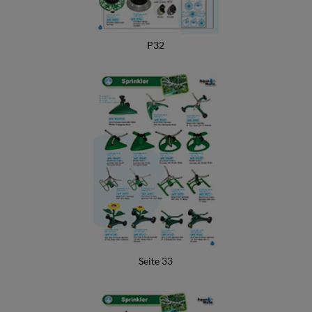
Neues Landscape Snip-N-Drip-Soaker-System
Autoschaum & Waschprodukte
P32
Seite 33