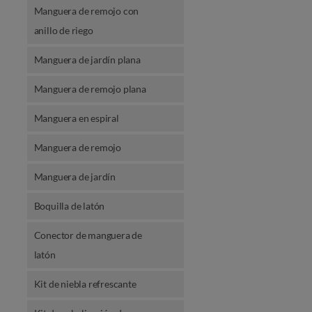
Manguera de remojo con
anillo de riego
Manguera de jardín plana
Manguera de remojo plana
Manguera en espiral
Manguera de remojo
Manguera de jardín
Boquilla de latón
Conector de manguera de
latón
Kit de niebla refrescante