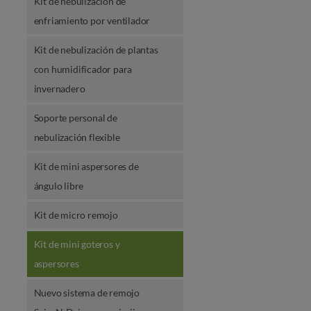
Kit de nebulización de
enfriamiento por ventilador
Kit de nebulización de plantas
con humidificador para
invernadero
Soporte personal de
nebulización flexible
Kit de mini aspersores de
ángulo libre
Kit de micro remojo
Kit de mini goteros y
aspersores
Nuevo sistema de remojo