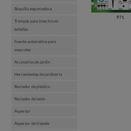
Boquilla espumadora
P71
Trampas para insectos en
botellas
Fuente automática para
mascotas
Accesorios de jardín
Herramientas de jardinería
Rociador de plástico
Rociador de latón
Aspersor
Aspersor de trípode