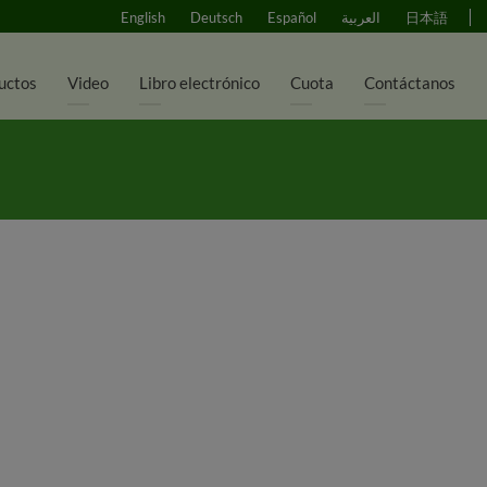
English
Deutsch
Español
العربية
日本語
uctos
Video
Libro electrónico
Cuota
Contáctanos